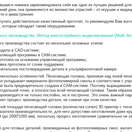
ившаяся новинка зарекомендовала себя как одно из лучших решений для
шний день она применяется во множестве отраслей – от игрушек и меди
и и авиастроения.
лучить действительно качественный прототип, то рекомендуем Вам вос
, которые обладает таким оборудованием.
ого производства. Метод многоструйного моделирования (Multi Jet
го производства состоит из нескольких основных этапов:
одели в CAD-системе;
авляющей программы в CAM-системе;
ототипа на основании управляющей программы;
вка прототипа от слоев поддержки;
нительное постотверждение детали в ультрафиолетовой камере.
несколько особенностей. Печатающая головка, проезжая над зоной печ
ки укладывает микрокапли фотополимерной смолы в соответствии с уп
ая была предварительно создана в CAM-системе. Поэтому выращивание
 отдельной точке, а плоскостью всей печатающей головки. Таким образо
роизводится не только послойно, но и построчно. Это очень важный пара
яет процесс производства детали, не снижая при этом качества.
ной площади печатающей головки (количества сопел) 3D принтер с тех
азатели производительности, для него допустимо изготовление даже кр
 (до 2000*1000 мм), поскольку процесс изготовления сравнительно не з
то для готовых деталей, произведенных из фотополимерных смол, желат