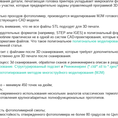
вания детали, печатающая головка принтера укладывает микрокапли 
е участки, которые предварительно заданы управляющей программой 3D
лько проходов фотополимер, производится моделирование MJM готового
тствующего CAD модели.
ть внимание, что не все файлы STL подходят для 3D печати.
ердотельных форматов (например, STEP или IGES) в полигональный фор
проблем практически не в одной из систем CAD-проектирования, которые 
орматами файлов. Что такое полигональное
полигональное моделирован
менной статье.
тоит с файлами после 3D сканирования, которые требуют дополнительной
ственно для 3D печати после сканирования.
оцесс 3d сканирования, обработки сканов и реинжиниринга описан в разд
рование. Структурированный подсвет
и
Реинжиниринг (*.cld/*.stl to *.iges/
рототипирования методом многоструйного моделирования (MJM)
о – минимум 450 точек на дюйм;
ь;
овременного использования нескольких аналогов классических термоп
готовления крупногабаритных полнофункциональных прототипов.
сть фотополимерной смолы;
мостойкость отвержденного фотополимера не более 80 градусов по Це