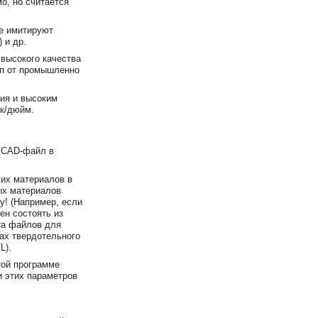
о, но считается
ые имитируют
 и др.
высокого качества
ип от промышленно
ния и высоким
ек/дюйм.
 CAD-файл в
ких материалов в
ых материалов
у! (Например, если
ен состоять из
вка файлов для
ах твердотельного
L).
той программе
и этих параметров