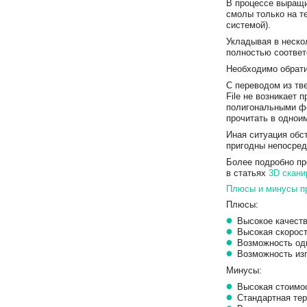
В процессе выращи
смолы только на т
системой).
Укладывая в неско
полностью соотве
Необходимо обрати
С переводом из тв
File не возникает 
полигональными ф
прочитать в однои
Иная ситуация обс
пригодны непосред
Более подробно пр
в статьях
3D скани
Плюсы и минусы п
Плюсы:
Высокое качеств
Высокая скорост
Возможность одн
Возможность из
Минусы:
Высокая стоимо
Стандартная тер