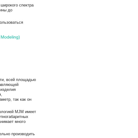
 широкого спектра
цины до
пользоваться
 Modeling)
ати, всей площадью
равляющей
 изделия
м,
метр, так как он
нологией MJM имеет
упногабаритных
анимает много
ельно производить