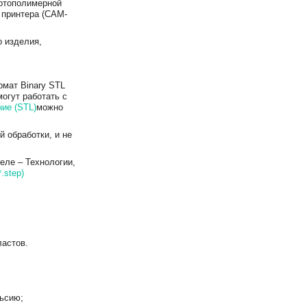
фотополимерной
 принтера (CAM-
 изделия,
мат Binary STL
могут работать с
ие (STL)
можно
 обработки, и не
еле – Технологии,
*.step)
ластов.
льсию;