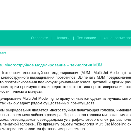
О проекте
Новости
Технологии
Финансовые пр
азов
е. Многоструйное моделирование – технология MJM
Технология многоструйного моделирования (MJM - Multi Jet Modeling) - 
многоструйного выращивания прототипов. 3D печать MJM предназначен
го прототипирования полнофункциональных узлов, деталей и других раз
рассмотрим преимущества и недостатки этого типа прототипирования, о
нности, плюсы и минусы.
елирование Multi Jet Modeling по праву считается одним из лучших мет
 так как обладает рядом существенных преимуществ.
ом оборудования является многоструйная печатающая головка, имеющ
нных сопел мельчайшего размера. Через сопла головки микрокаплями 
мола, отверждаемая светодиодами ультрафиолетового спектра, распол
 печатной головке.. По принципу работы технология Multi Jet Modeling 
о материалом является фотополимерная смола.