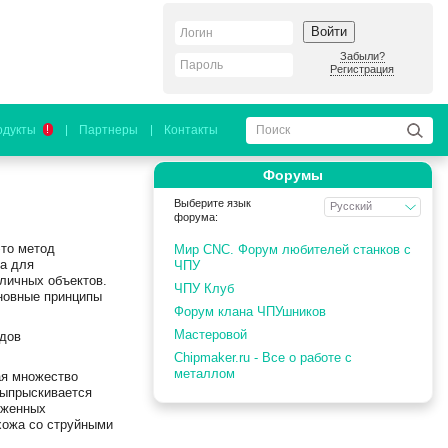
Войти
Забыли?
Регистрация
одукты
Партнеры
Контакты
!
Форумы
Выберите язык
Русский
форума:
это метод
Мир CNC. Форум любителей станков с
а для
ЧПУ
личных объектов.
ЧПУ Клуб
сновные принципы
Форум клана ЧПУшников
Мастеровой
одов
Chipmaker.ru - Все о работе с
металлом
ая множество
выпрыскивается
оженных
схожа со струйными