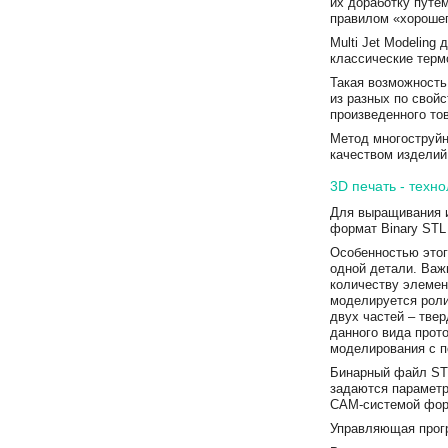
их доработку путе
правилом «хорошег
Multi Jet Modelin
классические терм
Такая возможность
из разных по свой
произведенного то
Метод многоструйн
качеством изделий
3D печать - техн
Для выращивания 
формат Binary STL 
Особенностью этог
одной детали. Важ
количеству элемен
моделируется роли
двух частей – твер
данного вида прот
моделирования с п
Бинарный файл STL
задаются параметр
CAM-системой фор
Управляющая прогр