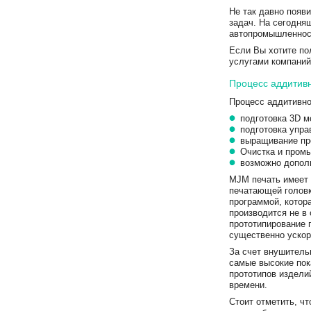
Не так давно появ
задач. На сегодня
автопромышленност
Если Вы хотите по
услугами компаний
Процесс аддитивн
Процесс аддитивно
подготовка 3D м
подготовка упр
выращивание пр
Очистка и промы
возможно допол
MJM печать имеет 
печатающей голов
программой, котор
производится не в
прототипирование п
существенно ускор
За счет внушитель
самые высокие пок
прототипов изделий
времени.
Стоит отметить, ч