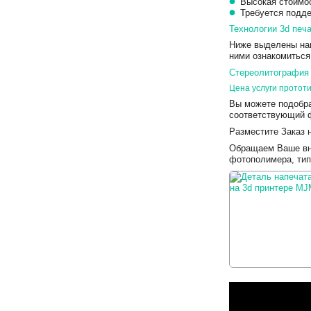
Высокая стоимо
Требуется подд
Технологии 3d печа
Ниже выделены нап
ними ознакомиться
Стереолитография 
Цена услуги протот
Вы можете подобра
соответствующий ф
Разместите Заказ 
Обращаем Ваше вни
фотополимера, тип