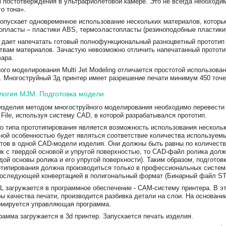
м постотверждения в ультрафиолетовой камере. Это не всегда необходим
о тона».
g допускает одновременное использование нескольких материалов, котор
опласты – пластики ABS, термоэластопласты (резиноподобные пластики)
 дает напечатать готовый полнофункциональный разноцветный прототип 
ствам материалов. Зачастую невозможно отличить напечатанный протот
вара.
ого моделирования Multi Jet Modeling отличается простотой использова
. Многоструйный 3д принтер имеет разрешение печати минимум 450 точ
ология MJM. Подготовка модели
изделия методом многоструйного моделирования необходимо перевести
File, используя систему CAD, в которой разрабатывался прототип.
о типа прототипирования является возможность использования несколь
ной особенностью будет являться соответствие количества используем
тов в одной CAD-модели изделия. Они должны быть равны по количеств
к с твердой основой и упругой поверхностью, то CAD-файл ролика долж
дой основы ролика и его упругой поверхности). Таким образом, подгото
отипирования должна производиться только в профессиональных систем
оследующей конвертацией в полигональный формат (Бинарный файл ST
 загружается в программное обеспечение - CAM-систему принтера. В э
ы качества печати, производится разбивка детали на слои. На основани
мируется управляющая программа.
амма загружается в 3d принтер. Запускается печать изделия.