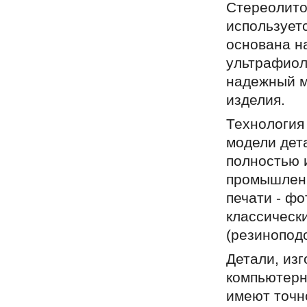
Стереолито
используетс
основана н
ультрафиол
надежный м
изделия.
Технология
модели дет
полностью 
промышленн
печати - ф
классическ
(резиноподо
Детали, из
компьютерн
имеют точно