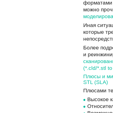
форматами 
можно проч
моделирова
Иная ситуа
которые тр
непосредст
Более подр
и реинжини
сканирован
(*.cld/*.stl t
Плюсы и ми
STL (SLA)
Плюсами те
Высокое к
Относител