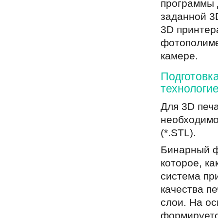
программы 
заданной 3
3D принтера
фотополиме
камере.
Подготовка
технологи
Для 3D печ
необходимо
(*.STL).
Бинарный ф
которое, ка
система пр
качества п
слои. На о
формируетс