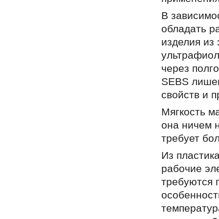
В зависимос
обладать р
изделия из
ультрафиол
через полго
SEBS лишен
свойств и п
Мягкость м
она ничем н
требует бо
Из пластик
рабочие эле
требуются 
особенност
температура