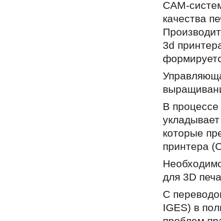
CAM-систем
качества пе
Производит
3d принтер
формируетс
Управляюща
выращивани
В процессе
укладывает 
которые пр
принтера (
Необходимо
для 3D печа
С переводо
IGES) в пол