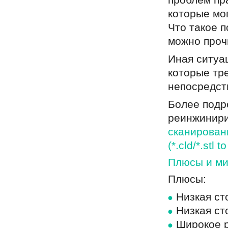
проблем пр
которые мо
Что такое 
можно проч
Иная ситуа
которые тр
непосредст
Более подр
реинжинири
сканирован
(*.cld/*.stl t
Плюсы и ми
Плюсы:
Низкая ст
Низкая ст
Широкое 