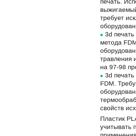
печать. Ис
выжигаемый
требует ис
оборудован
3d печать
метода FDM
оборудован
травления 
на 97-98 п
3d печать
FDM. Требу
оборудован
термообраб
свойств ис
Пластик PL
учитывать 
применения 