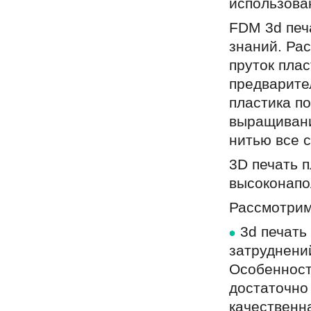
использова
FDM 3d печ
знаний. Ра
пруток плас
предварите
пластика п
выращивани
нитью все с
3D печать п
высоконапо
Рассмотрим
3d печать
затруднени
Особенност
достаточно 
качественна