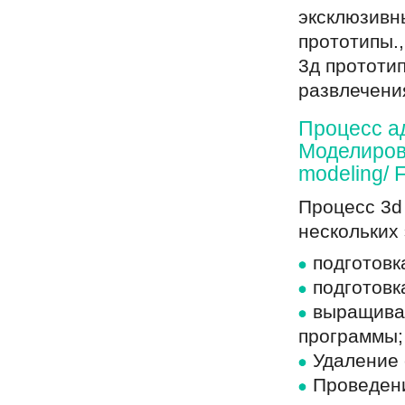
эксклюзивн
прототипы.
3д прототип
развлечени
Процесс ад
Моделиров
modeling/ F
Процесс 3d
нескольких 
подготовк
подготов
выращива
программы;
Удаление 
Проведени