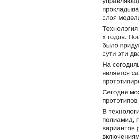
управляюще
прокладыва
слоя модел
Технология
х годов. По
было придум
сути эти д
На сегодня
является с
прототипир
Сегодня мож
прототипов
В технолог
полиамид, п
вариантов 
включениям